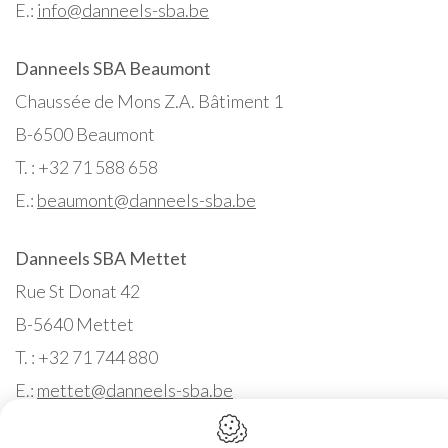
E.:
info@danneels-sba.be
Danneels SBA Beaumont
Chaussée de Mons Z.A. Bâtiment 1
B-6500 Beaumont
T. : +32 71 588 658
E.:
beaumont@danneels-sba.be
Danneels SBA Mettet
Rue St Donat 42
B-5640 Mettet
T. : +32 71 744 880
E.:
mettet@danneels-sba.be
Conception du site web par IDcreation 2020
Cookie policy