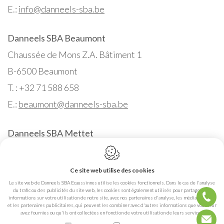
E.:
info@danneels-sba.be
Danneels SBA Beaumont
Chaussée de Mons Z.A. Bâtiment 1
B-6500 Beaumont
T. : +32 71 588 658
E.:
beaumont@danneels-sba.be
Danneels SBA Mettet
Rue St Donat 42
B-5640 Mettet
Ce site web utilise des cookies
T. : +32 71 744 880
Le site web de Danneels SBA Ecaussinnes utilise les cookies fonctionnels. Dans le cas de l'analyse
du trafic ou des publicités du site web, les cookies sont également utilisés pour partager des
E.:
mettet@danneels-sba.be
informations sur votre utilisation de notre site, avec nos partenaires d'analyse, les médias sociaux
et les partenaires publicitaires, qui peuvent les combiner avec d'autres informations que vous leur
avez fournies ou qu'ils ont collectées en fonction de votre utilisation de leurs services.