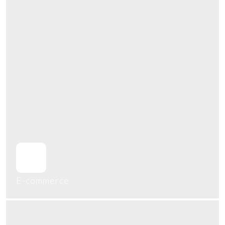
En savoir plus
E-commerce
Accès au webshop